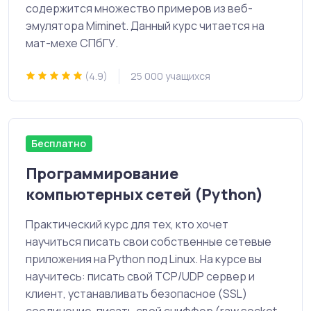
содержится множество примеров из веб-
эмулятора Miminet. Данный курс читается на
мат-мехе СПбГУ.
(4.9)
25 000 учащихся
Бесплатно
Программирование
компьютерных сетей (Python)
Практический курс для тех, кто хочет
научиться писать свои собственные сетевые
приложения на Python под Linux. На курсе вы
научитесь: писать свой TCP/UDP сервер и
клиент, устанавливать безопасное (SSL)
соединение, писать свой сниффер (raw socket,