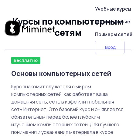
Учебные курсы
Курсы по компьютерным
Тестирование
сетям
Примеры сетей
Вход
Бесплатно
Основы компьютерных сетей
Курс знакомит слушателя с миром
компьютерных сетей, как работает ваша
домашняя сеть, сеть в кафе или глобальная
сеть Интернет. Это базовый курс и он является
обязательным перед более глубоким
изучением компьютерных сетей. Для лучшего
понимания и усваивания материала в курсе